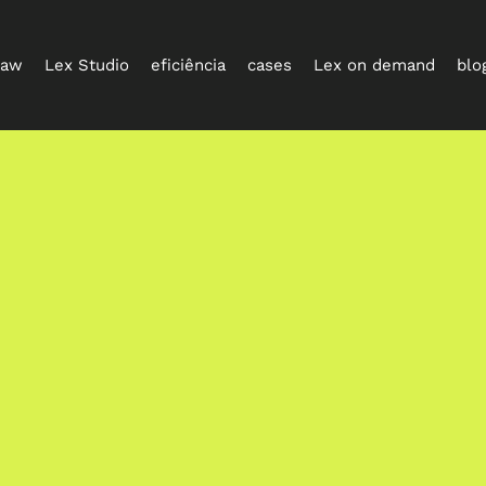
law
Lex Studio
eficiência
cases
Lex on demand
blo