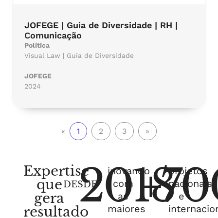
JOFEGE | Guia de Diversidade | RH |
Comunicação
Política
Visual Law | Guia de Diversidade
JOFEGE
2024
«
1
2
3
»
2018
+
70
Expertise
inovando
projetos
que
com
nacionais
DESDE
gera
as
e
maiores
internacio
resultado