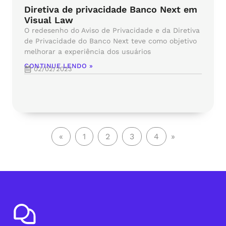
Diretiva de privacidade Banco Next em
Visual Law
O redesenho do Aviso de Privacidade e da Diretiva
de Privacidade do Banco Next teve como objetivo
melhorar a experiência dos usuários
CONTINUE LENDO »
02/02/2023
«
1
2
3
4
»