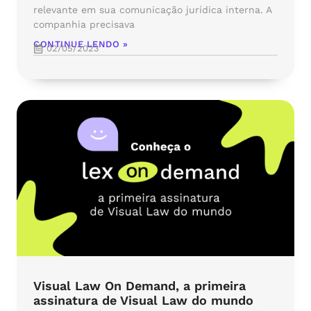
relevante em sua comunicação jurídica interna. A
companhia precisava
CONTINUE LENDO »
02/05/2023
Visual Law On Demand, a primeira
assinatura de Visual Law do mundo