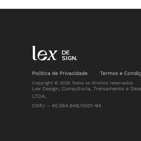
Política de Privacidade
Termos e Condi
Copyright © 2026 Todos os direitos reservados
Lex Design, Consultoria, Treinamento e Des
LTDA.
CNPJ – 40.564.948/0001-94