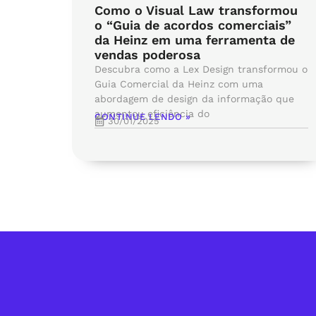
Como o Visual Law transformou
o “Guia de acordos comerciais”
da Heinz em uma ferramenta de
vendas poderosa
Descubra como a Lex Design transformou o
Guia Comercial da Heinz com uma
abordagem de design da informação que
aumentou eficiência do
CONTINUE LENDO »
30/01/2025