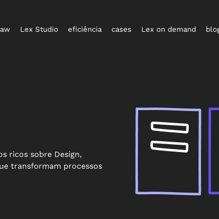
law
Lex Studio
eficiência
cases
Lex on demand
blo
s ricos sobre Design,
 que transformam processos