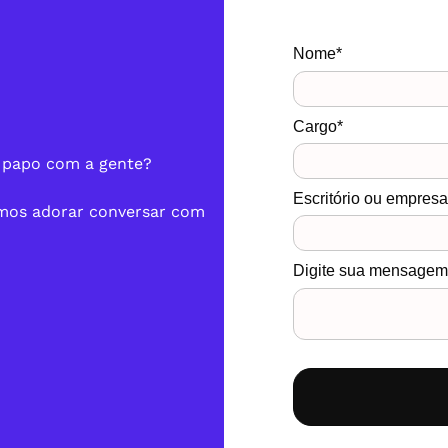
Nome*
Cargo*
 papo com a gente?
Escritório ou empres
amos adorar conversar com
Digite sua mensagem