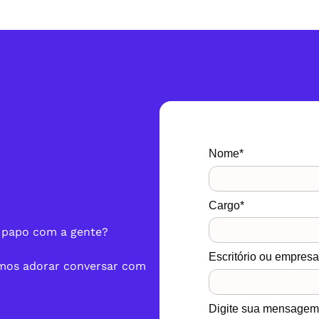
Nome*
Cargo*
 papo com a gente?
Escritório ou empres
amos adorar conversar com
Digite sua mensagem