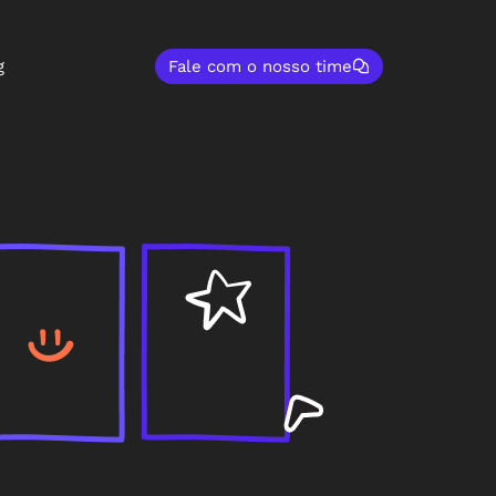
g
Fale com o nosso time