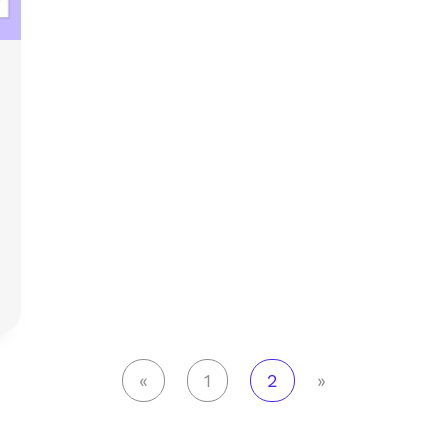
«
1
2
»