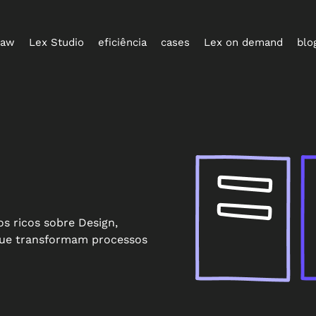
law
Lex Studio
eficiência
cases
Lex on demand
blo
s ricos sobre Design,
 que transformam processos