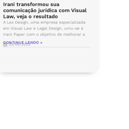
Irani transformou sua
comunicação jurídica com Visual
Law, veja o resultado
A Lex Design, uma empresa especializada
em Visual Law e Legal Design, uniu-se à
Irani Paper com o objetivo de melhorar a
CONTINUE LENDO »
03/05/2023