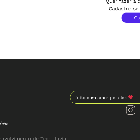
Quer fazer a d
Cadastre-se 
Qu
feito com amor pela lex
ções
envolvimento de Tecnologia